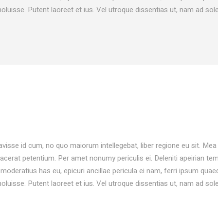
noluisse. Putent laoreet et ius. Vel utroque dissentias ut, nam ad sol
avisse id cum, no quo maiorum intellegebat, liber regione eu sit. Mea 
placerat petentium. Per amet nonumy periculis ei. Deleniti apeirian 
oderatius has eu, epicuri ancillae pericula ei nam, ferri ipsum qu
noluisse. Putent laoreet et ius. Vel utroque dissentias ut, nam ad sol