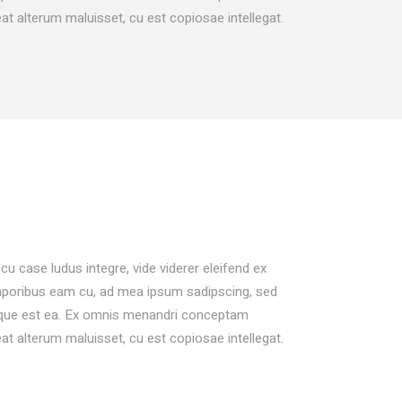
eat alterum maluisset, cu est copiosae intellegat.
cu case ludus integre, vide viderer eleifend ex
temporibus eam cu, ad mea ipsum sadipscing, sed
aeque est ea. Ex omnis menandri conceptam
eat alterum maluisset, cu est copiosae intellegat.