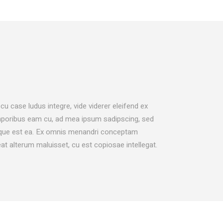
cu case ludus integre, vide viderer eleifend ex
temporibus eam cu, ad mea ipsum sadipscing, sed
aeque est ea. Ex omnis menandri conceptam
eat alterum maluisset, cu est copiosae intellegat.