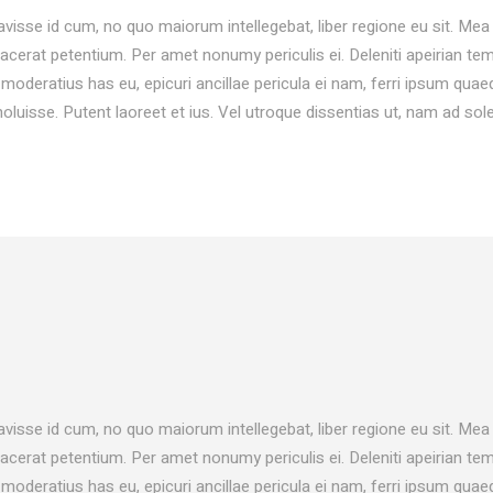
UCT LIST CAROUSEL
VIDEO BANNER
avisse id cum, no quo maiorum intellegebat, liber regione eu sit. Mea 
ING HOURS
SERVICES SLIDER
placerat petentium. Per amet nonumy periculis ei. Deleniti apeirian 
oderatius has eu, epicuri ancillae pericula ei nam, ferri ipsum qu
ICE BOOKING
INFO BOX
noluisse. Putent laoreet et ius. Vel utroque dissentias ut, nam ad sol
avisse id cum, no quo maiorum intellegebat, liber regione eu sit. Mea 
placerat petentium. Per amet nonumy periculis ei. Deleniti apeirian 
oderatius has eu, epicuri ancillae pericula ei nam, ferri ipsum qu