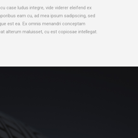
cu case ludus integre, vide viderer eleifend ex
temporibus eam cu, ad mea ipsum sadipscing, sed
aeque est ea. Ex omnis menandri conceptam
eat alterum maluisset, cu est copiosae intellegat.