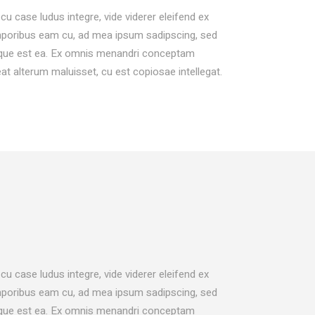
LISTS
cu case ludus integre, vide viderer eleifend ex
BLOCKQUOTE
temporibus eam cu, ad mea ipsum sadipscing, sed
aeque est ea. Ex omnis menandri conceptam
SEPARATORS
eat alterum maluisset, cu est copiosae intellegat.
cu case ludus integre, vide viderer eleifend ex
temporibus eam cu, ad mea ipsum sadipscing, sed
aeque est ea. Ex omnis menandri conceptam