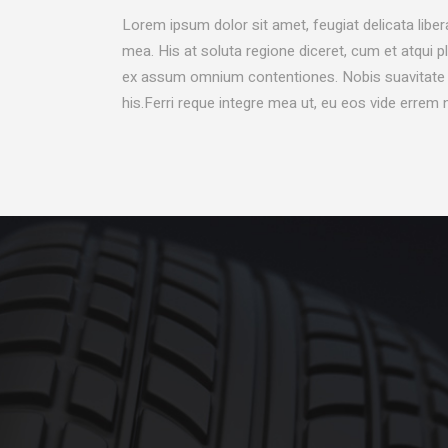
Lorem ipsum dolor sit amet, feugiat delicata liber
mea. His at soluta regione diceret, cum et atqui 
ex assum omnium contentiones. Nobis suavitate m
his.Ferri reque integre mea ut, eu eos vide errem 