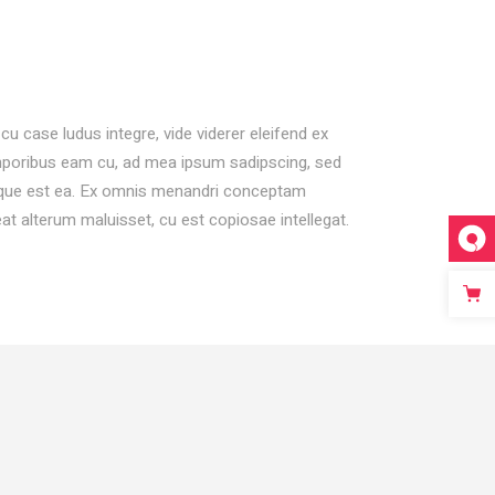
cu case ludus integre, vide viderer eleifend ex
temporibus eam cu, ad mea ipsum sadipscing, sed
aeque est ea. Ex omnis menandri conceptam
eat alterum maluisset, cu est copiosae intellegat.