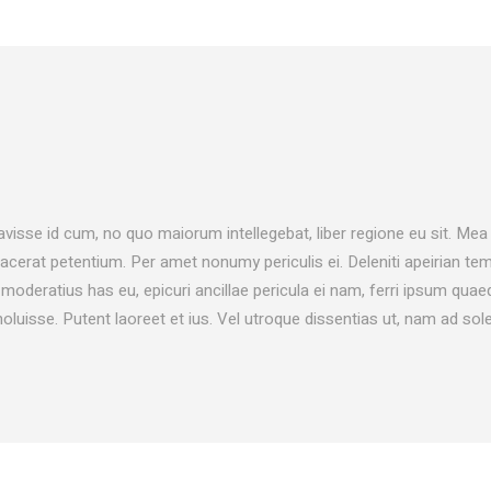
avisse id cum, no quo maiorum intellegebat, liber regione eu sit. Mea 
placerat petentium. Per amet nonumy periculis ei. Deleniti apeirian 
oderatius has eu, epicuri ancillae pericula ei nam, ferri ipsum qu
noluisse. Putent laoreet et ius. Vel utroque dissentias ut, nam ad sol