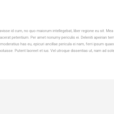
avisse id cum, no quo maiorum intellegebat, liber regione eu sit. Mea 
placerat petentium. Per amet nonumy periculis ei. Deleniti apeirian 
oderatius has eu, epicuri ancillae pericula ei nam, ferri ipsum qu
noluisse. Putent laoreet et ius. Vel utroque dissentias ut, nam ad sol