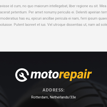
avisse id cum, no quo maiorum intellegebat, liber regione eu sit. Mea 
placerat petentium. Per amet nonumy periculis ei. Deleniti apeirian 
oderatius has eu, epicuri ancillae pericula ei nam, ferri ipsum qu
noluisse. Putent laoreet et ius. Vel utroque dissentias ut, nam ad sol
ADDRESS:
Rotterdam, Netherlands/33e