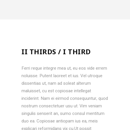
II THIRDS / I THIRD
Ferri reque integre mea ut, eu eos vide errem
noluisse. Putent laoreet et ius. Vel utroque
dissentias ut, nam ad soleat alterum
maluisset, cu est copiosae intellegat
inciderint. Nam ei eirmod consequuntur, quod
nostrum consectetuer usu ut. Vim veniam
singulis senserit an, sumo consul mentitum
duo ea. Copiosae antiopam ius ea, meis
explicari reformidans vix cu.Ut possit