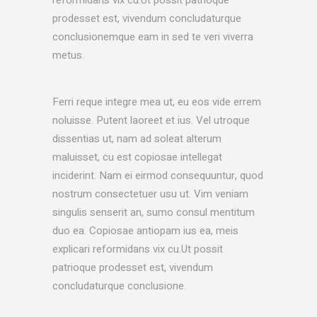
reformidans vix cu.Ut possit patrioque
prodesset est, vivendum concludaturque
conclusionemque eam in sed te veri viverra
metus.
Ferri reque integre mea ut, eu eos vide errem
noluisse. Putent laoreet et ius. Vel utroque
dissentias ut, nam ad soleat alterum
maluisset, cu est copiosae intellegat
inciderint. Nam ei eirmod consequuntur, quod
nostrum consectetuer usu ut. Vim veniam
singulis senserit an, sumo consul mentitum
duo ea. Copiosae antiopam ius ea, meis
explicari reformidans vix cu.Ut possit
patrioque prodesset est, vivendum
concludaturque conclusione.