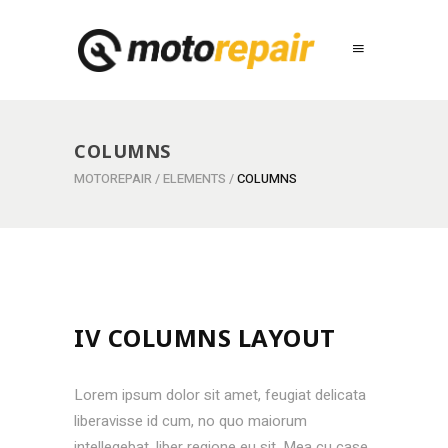
COLUMNS
MOTOREPAIR
/
ELEMENTS
/
COLUMNS
IV COLUMNS LAYOUT
Lorem ipsum dolor sit amet, feugiat delicata
liberavisse id cum, no quo maiorum
intellegebat, liber regione eu sit. Mea cu case