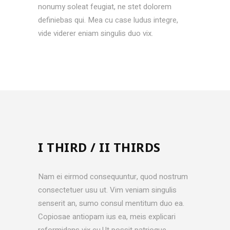
nonumy soleat feugiat, ne stet dolorem
definiebas qui. Mea cu case ludus integre,
vide viderer eniam singulis duo vix.
I THIRD / II THIRDS
Nam ei eirmod consequuntur, quod nostrum
consectetuer usu ut. Vim veniam singulis
senserit an, sumo consul mentitum duo ea.
Copiosae antiopam ius ea, meis explicari