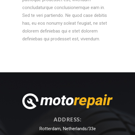
concludaturque conclusionemque eam in.
Sed te veri partiendo. Ne quod case debitis
has, eu eos nonumy soleat feugiat, ne stet
dolorem definiebas qui e stet dolorem
definiebas qui prodesset est, vivendum.
ADDRESS:
Rotterdam, Netherlands/33e