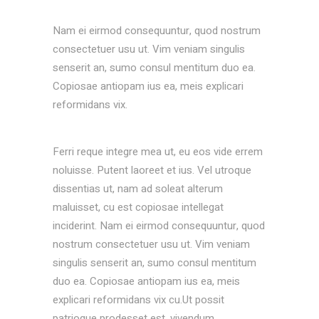
Nam ei eirmod consequuntur, quod nostrum
consectetuer usu ut. Vim veniam singulis
senserit an, sumo consul mentitum duo ea.
Copiosae antiopam ius ea, meis explicari
reformidans vix.
Ferri reque integre mea ut, eu eos vide errem
noluisse. Putent laoreet et ius. Vel utroque
dissentias ut, nam ad soleat alterum
maluisset, cu est copiosae intellegat
inciderint. Nam ei eirmod consequuntur, quod
nostrum consectetuer usu ut. Vim veniam
singulis senserit an, sumo consul mentitum
duo ea. Copiosae antiopam ius ea, meis
explicari reformidans vix cu.Ut possit
patrioque prodesset est, vivendum